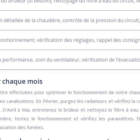
du brûleur (si besoin), nettoyage du filtre à eau du circuit, v
 détaillée de la chaudière, contrôle de la pression du circuit, 
onctionnement, vérification des réglages, rappel des consign
la performance, soin du ventilateur, vérification de l’évacuat
ur chaque mois
re effectuées pour optimiser le fonctionnement de votre chaudière
des canalisations. En Février, purgez les radiateurs et vérifiez
Avril à Mai, entretenez le brûleur et nettoyez le filtre à eau. 
embre, testez le fonctionnement et vérifiez les paramètres. F
vacuation des fumées.