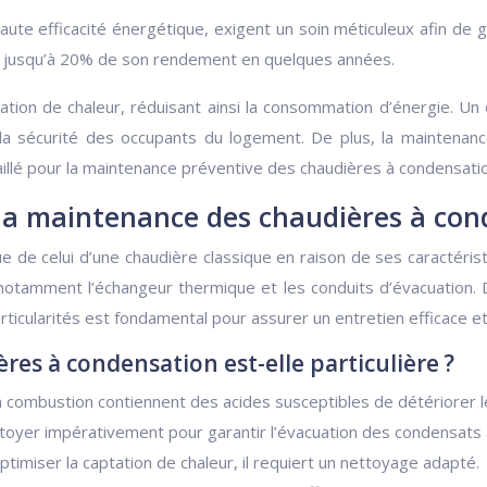
aute efficacité énergétique, exigent un soin méticuleux afin de 
e jusqu’à 20% de son rendement en quelques années.
tion de chaleur, réduisant ainsi la consommation d’énergie. U
 la sécurité des occupants du logement. De plus, la maintenan
illé pour la maintenance préventive des chaudières à condensation,
 la maintenance des chaudières à co
ue de celui d’une chaudière classique en raison de ses caractéri
 notamment l’échangeur thermique et les conduits d’évacuation. D
icularités est fondamental pour assurer un entretien efficace et
es à condensation est-elle particulière ?
a combustion contiennent des acides susceptibles de détériorer l
ttoyer impérativement pour garantir l’évacuation des condensats 
timiser la captation de chaleur, il requiert un nettoyage adapté.