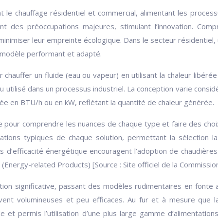
le chauffage résidentiel et commercial, alimentant les processus
 des préoccupations majeures, stimulant l’innovation. Compr
t minimiser leur empreinte écologique. Dans le secteur résidentie
un modèle performant et adapté.
auffer un fluide (eau ou vapeur) en utilisant la chaleur libérée p
u utilisé dans un processus industriel. La conception varie cons
rée en BTU/h ou en kW, reflétant la quantité de chaleur générée.
ble pour comprendre les nuances de chaque type et faire des cho
cations typiques de chaque solution, permettant la sélection 
es d’efficacité énergétique encouragent l’adoption de chaudièr
P (Energy-related Products) [Source : Site officiel de la Commiss
ution significative, passant des modèles rudimentaires en font
vent volumineuses et peu efficaces. Au fur et à mesure que l
le et permis l’utilisation d’une plus large gamme d’alimentatio