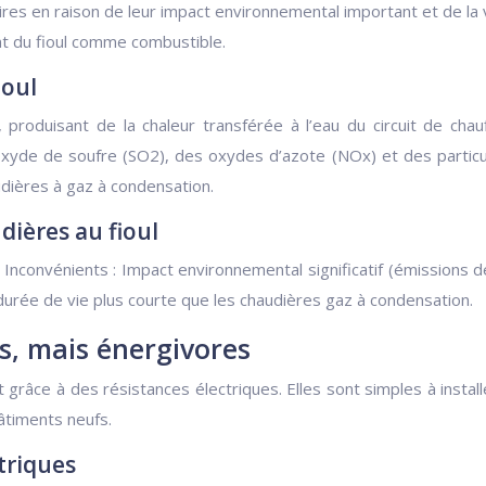
es en raison de leur impact environnemental important et de la vo
ent du fioul comme combustible.
ioul
produisant de la chaleur transférée à l’eau du circuit de cha
oxyde de soufre (SO2), des oxydes d’azote (NOx) et des particule
dières à gaz à condensation.
ières au fioul
nconvénients : Impact environnemental significatif (émissions de
 durée de vie plus courte que les chaudières gaz à condensation.
es, mais énergivores
 grâce à des résistances électriques. Elles sont simples à instal
âtiments neufs.
triques